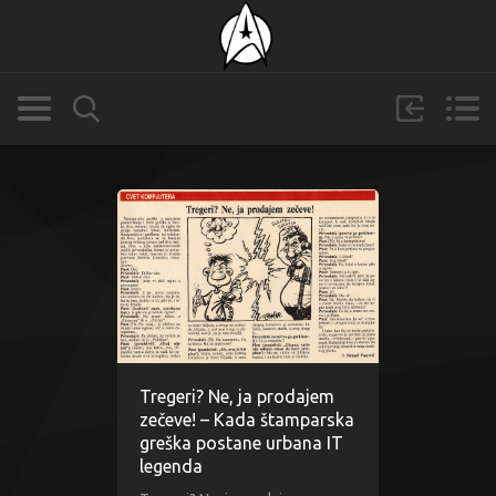
Tregeri? Ne, ja prodajem
zečeve! – Kada štamparska
greška postane urbana IT
legenda